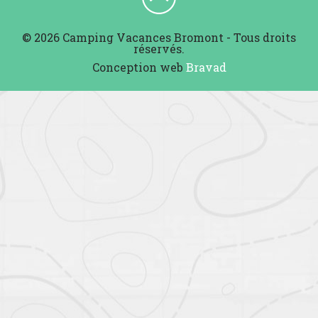
© 2026 Camping Vacances Bromont - Tous droits
réservés.
Conception web
Bravad