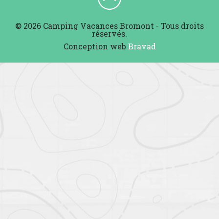
© 2026 Camping Vacances Bromont - Tous droits
réservés.
Conception web
Bravad