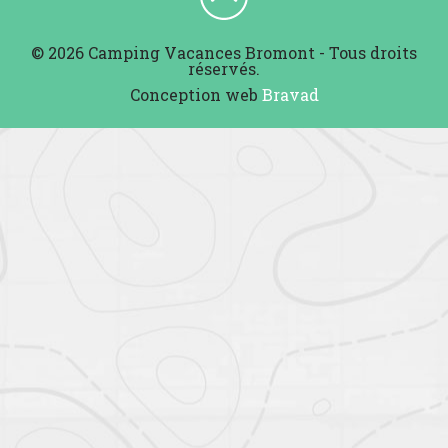
© 2026 Camping Vacances Bromont - Tous droits
réservés.
Conception web
Bravad