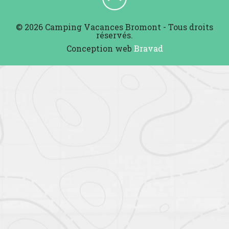
© 2026 Camping Vacances Bromont - Tous droits
réservés.
Conception web
Bravad