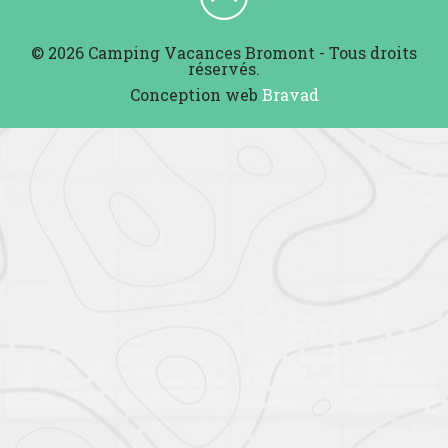
© 2026 Camping Vacances Bromont - Tous droits
réservés.
Conception web
Bravad