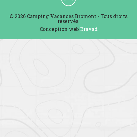
© 2026 Camping Vacances Bromont - Tous droits
réservés.
Conception web
Bravad