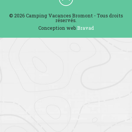
© 2026 Camping Vacances Bromont - Tous droits
réservés.
Conception web
Bravad