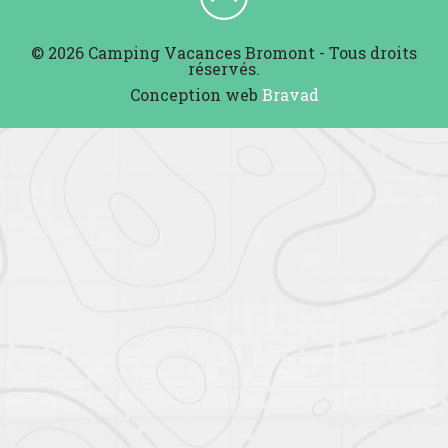
© 2026 Camping Vacances Bromont - Tous droits
réservés.
Conception web
Bravad