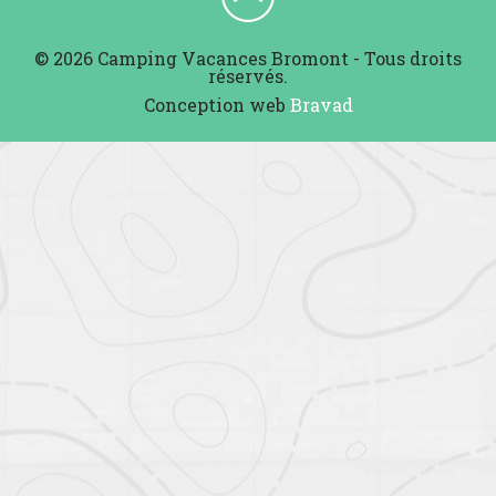
© 2026 Camping Vacances Bromont - Tous droits
réservés.
Conception web
Bravad