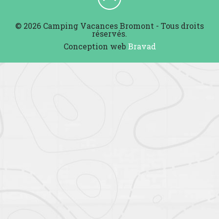
© 2026 Camping Vacances Bromont - Tous droits
réservés.
Conception web
Bravad