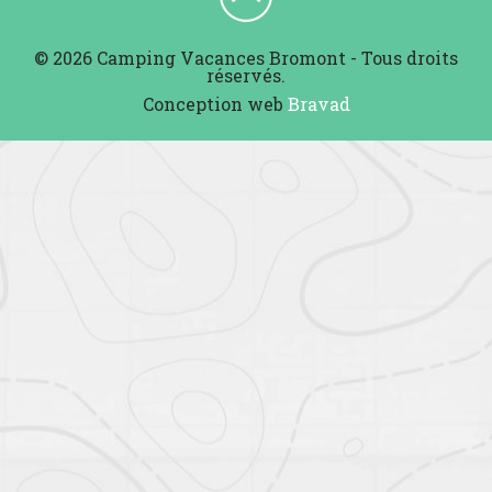
© 2026 Camping Vacances Bromont - Tous droits
réservés.
Conception web
Bravad