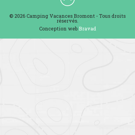
© 2026 Camping Vacances Bromont - Tous droits
réservés.
Conception web
Bravad