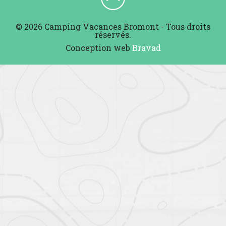
© 2026 Camping Vacances Bromont - Tous droits
réservés.
Conception web
Bravad